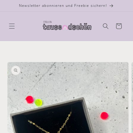
Direkt
Newsletter abonnieren und Freebie sichern!
zum
Inhalt
Warenkorb
oduktinformationen
ringen