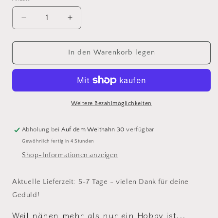
Verringere
Erhöhe
die
die
Menge
Menge
für
für
In den Warenkorb legen
Statement
Statement
Kette
Kette
&quot;Garnrolle&quot;
&quot;Garnrolle&quot;
gold
gold
-
-
Weitere Bezahlmöglichkeiten
verschiedene
verschiedene
Farben
Farben
Abholung bei
Auf dem Weithahn 30
verfügbar
verfügbar
verfügbar
Gewöhnlich fertig in 4 Stunden
Shop-Informationen anzeigen
Aktuelle Lieferzeit: 5-7 Tage - vielen Dank für deine
Geduld!
Weil nähen mehr als nur ein Hobby ist...