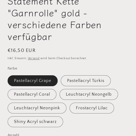
Statement Kette
"Garnrolle" gold -
verschiedene Farben
verfügbar
Normaler
€16,50 EUR
Preis
Inkl. Steuern.
Versand
wird beim Checkout berechnet
Farbe
Pastellacryl Grape
Pastellacryl Türkis
Pastellacryl Coral
Leuchtacryl Neongelb
Leuchtacryl Neonpink
Frostacryl Lilac
Shiny Acryl schwarz
Anzahl