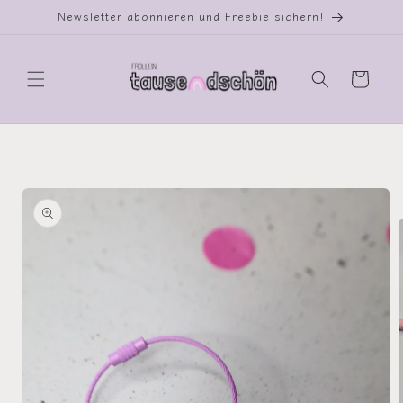
Direkt
Newsletter abonnieren und Freebie sichern!
zum
Inhalt
Warenkorb
oduktinformationen
ringen