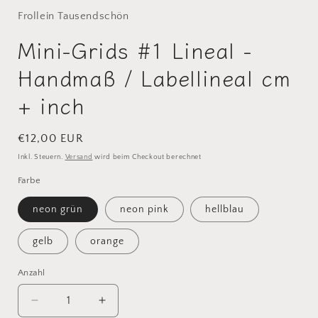
Frollein Tausendschön
Mini-Grids #1 Lineal -
Handmaß / Labellineal cm
+ inch
Normaler
€12,00 EUR
Preis
Inkl. Steuern.
Versand
wird beim Checkout berechnet
Farbe
neon grün
neon pink
hellblau
gelb
orange
Anzahl
Verringere
Erhöhe