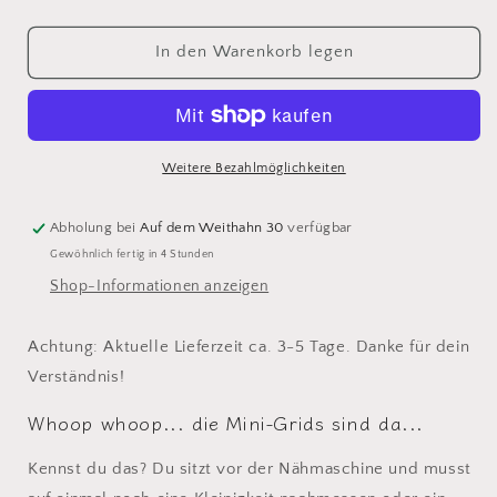
die
die
Menge
Menge
für
für
In den Warenkorb legen
Mini-
Mini-
Grids
Grids
#1
#1
Lineal
Lineal
-
-
Weitere Bezahlmöglichkeiten
Handmaß
Handmaß
/
/
Abholung bei
Auf dem Weithahn 30
verfügbar
Labellineal
Labellineal
Gewöhnlich fertig in 4 Stunden
cm
cm
+
+
Shop-Informationen anzeigen
inch
inch
Achtung: Aktuelle Lieferzeit ca. 3-5 Tage. Danke für dein
Verständnis!
Whoop whoop... die Mini-Grids sind da...
Kennst du das? Du sitzt vor der Nähmaschine und musst