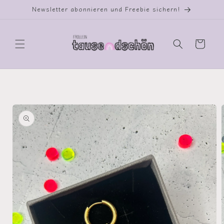
Direkt
Newsletter abonnieren und Freebie sichern!
zum
Inhalt
Warenkorb
oduktinformationen
ringen