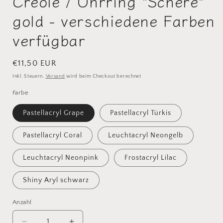
Creole / Ohrring "Schere"
gold - verschiedene Farben
verfügbar
Normaler
€11,50 EUR
Preis
Inkl. Steuern.
Versand
wird beim Checkout berechnet
Farbe
Pastellacryl Grape
Pastellacryl Türkis
Pastellacryl Coral
Leuchtacryl Neongelb
Leuchtacryl Neonpink
Frostacryl Lilac
Shiny Aryl schwarz
Anzahl