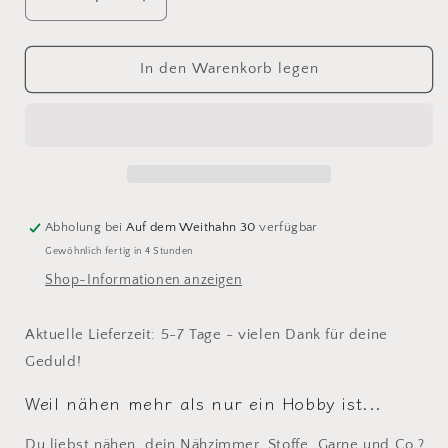
Verringere
Erhöhe
die
die
Menge
Menge
für
für
In den Warenkorb legen
Creole
Creole
/
/
Ohrring
Ohrring
&quot;Schere&quot;
&quot;Schere&quot;
gold
gold
-
-
verschiedene
verschiedene
Abholung bei
Auf dem Weithahn 30
verfügbar
Farben
Farben
Gewöhnlich fertig in 4 Stunden
verfügbar
verfügbar
Shop-Informationen anzeigen
Aktuelle Lieferzeit: 5-7 Tage - vielen Dank für deine
Geduld!
Weil nähen mehr als nur ein Hobby ist...
Du liebst nähen, dein Nähzimmer, Stoffe, Garne und Co.?