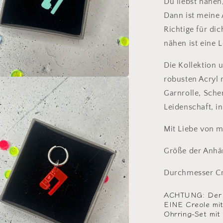
Du liebst nähen
Dann ist meine
Richtige für di
nähen ist eine 
Die Kollektion
robusten Acryl
en
Garnrolle, Sche
l
Leidenschaft, i
n
Mit Liebe von mi
Größe der Anhä
Durchmesser Cr
ACHTUNG: Der Pr
EINE Creole mit
Ohrring-Set mit