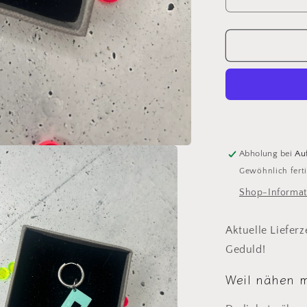
Verringere
die
Menge
für
Creole
/
Ohrring
&quot;Nähm
silber
-
verschiede
Abholung bei
Au
Farben
Gewöhnlich ferti
verfügbar
Shop-Informat
Aktuelle Lieferz
Geduld!
Weil nähen m