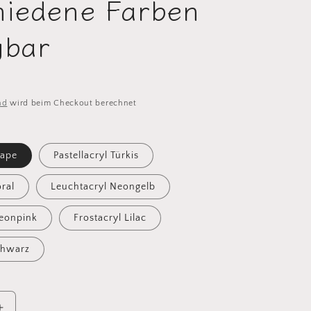
hiedene Farben
gbar
nd
wird beim Checkout berechnet
rape
Pastellacryl Türkis
oral
Leuchtacryl Neongelb
Neonpink
Frostacryl Lilac
chwarz