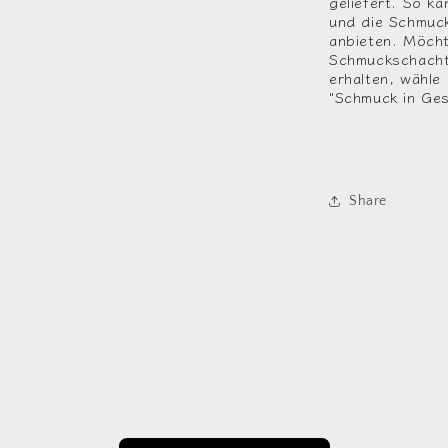
geliefert. So ka
und die Schmuck
anbieten. Möcht
Schmuckschachte
erhalten, wähle
"Schmuck in Ge
Share