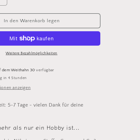
Erhöhe
die
Menge
für
In den Warenkorb legen
Creole
/
Ohrring
aschine&quot;
&quot;Nähmaschine&quot;
silber
Weitere Bezahlmöglichkeiten
-
ne
verschiedene
f dem Weithahn 30
verfügbar
Farben
g in 4 Stunden
verfügbar
ionen anzeigen
eit: 5-7 Tage - vielen Dank für deine
ehr als nur ein Hobby ist...