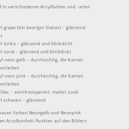
d in verschiedenen Acrylfarben und -arten
yl grape (ein beeriger lilaton) - glänzend
ht
yl türkis - glänzend und blickdicht
yl coral - glänzend und blickdickt
l neon gelb - durchsichtig, die Kanten
eonfarben
l neon pink - durchsichtig, die Kanten
eonfarben
 lilac - semitransparent, matter Look
yl schwarz - glänzend
enauen Farben Neongelb und Neonpink
den Acrylkonfetti Punkten auf den Bildern