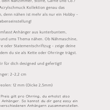
, dein Nähzimmer, Stoffe, Garne und Co.?
 Acrylschmuck Kollektion genau das
ch, denn nähen ist mehr als nur ein Hobby -
Lebenseinstellung!
 umfasst Anhänger aus kunterbuntem,
 rund ums Thema nähen. Ob Nähmaschine,
re oder Statementschriftzug - zeige deine
ndem du sie als Kette oder Ohrringe trägst.
r für dich designed und gefertigt!
nger: 2-2,2 cm
eolen: 12 mm (Dicke 2,5mm)
eis gilt pro Ohrring, du erholst also
 Anhänger. So kannst du dir ganz easy ein
 verschiedenen Anhängern zusammenstellen.