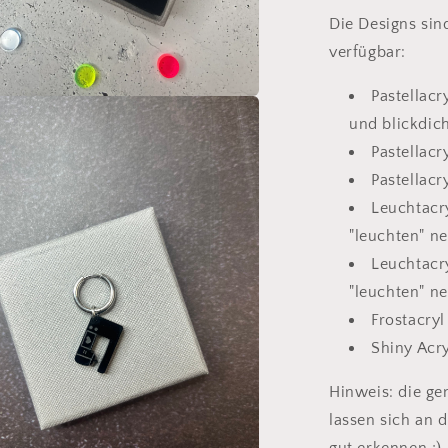
Die Designs sin
verfügbar:
Pastellacr
en
und blickdic
l
Pastellacr
n
Pastellacr
Leuchtacry
"leuchten" n
Leuchtacry
"leuchten" n
Frostacryl
Shiny Acr
Hinweis: die g
lassen sich an 