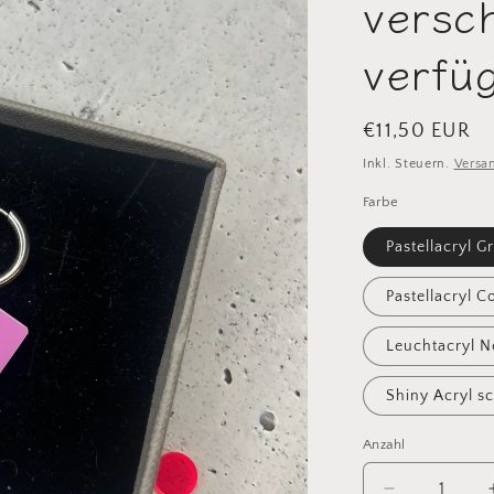
versc
verfü
Normaler
€11,50 EUR
Preis
Inkl. Steuern.
Versa
Farbe
Pastellacryl G
Pastellacryl C
Leuchtacryl 
Shiny Acryl s
Anzahl