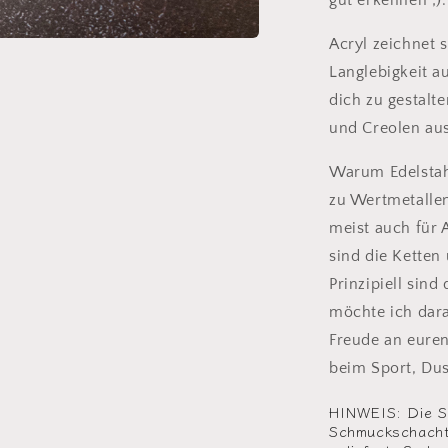
gut erkennen ;).
Acryl zeichnet 
en
Langlebigkeit a
l
dich zu gestalt
n
und Creolen aus
Warum Edelstahl
zu Wertmetallen.
meist auch für A
sind die Ketten
Prinzipiell sin
möchte ich dara
Freude an eure
beim Sport, Dus
HINWEIS: Die S
Schmuckschachte