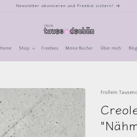
Newsletter abonnieren und Freebie sichern!
Home
Shop
Freebies
Meine Bücher
Über mich
Blo
Frollein Tause
Creol
"Nähm