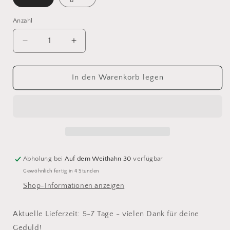
Anzahl
Verringere
Erhöhe
die
die
Menge
Menge
für
für
In den Warenkorb legen
Anhänger
Anhänger
&quot;Garnrolle&quot;
&quot;Garnrolle&quot;
-
-
verschiedene
verschiedene
Farben
Farben
verfügbar
verfügbar
Abholung bei
Auf dem Weithahn 30
verfügbar
Gewöhnlich fertig in 4 Stunden
Shop-Informationen anzeigen
Aktuelle Lieferzeit: 5-7 Tage - vielen Dank für deine
Geduld!