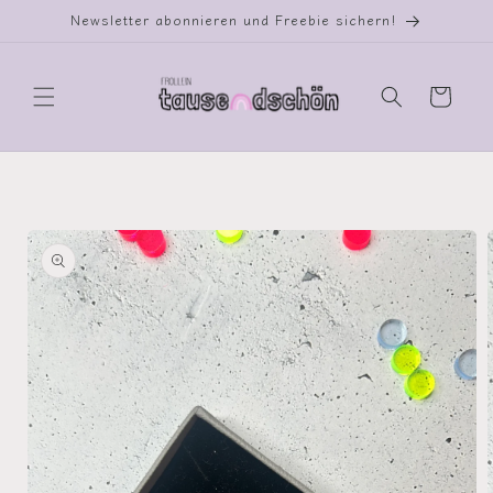
Direkt
Newsletter abonnieren und Freebie sichern!
zum
Inhalt
Warenkorb
oduktinformationen
ringen