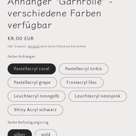
Anhänger "Garnrolle" -
verschiedene Farben
verfügbar
Normaler
€8,00 EUR
Preis
Inkl. Steuern.
Versand
wird beim Checkout berechnet
Farbe Anhänger
Pastellacryl coral
Pastellacryl türkis
Pastellacryl grape
Frostacryl lilac
Leuchtacryl neongelb
Leuchtacryl neonpink
Shiny Acryl schwarz
Farbe Befestigungsring
silber
gold